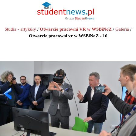
Studia - artykuły
/
Otwarcie pracowni VR w WSBiNoZ
/
Galeria
/
Otwarcie pracowni vr w WSBiNoZ - 16