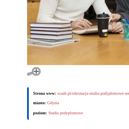
Strona www:
wsaib.pl/rekrutacja-studia-podyplomowe-sem
miasto:
Gdynia
poziom:
Studia podyplomowe