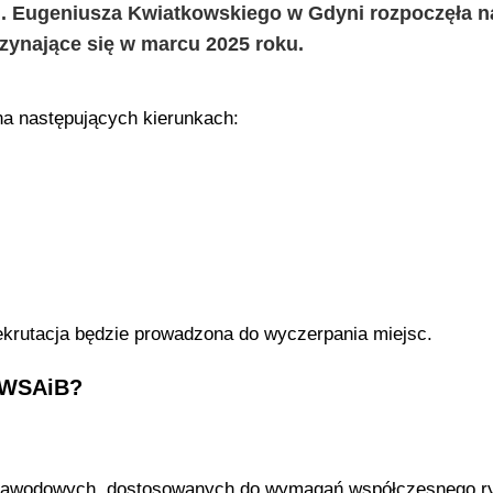
im. Eugeniusza Kwiatkowskiego w Gdyni rozpoczęła n
ynające się w marcu 2025 roku.
a następujących kierunkach:
rekrutacja będzie prowadzona do wyczerpania miejsc.
 WSAiB?
i zawodowych, dostosowanych do wymagań współczesnego r