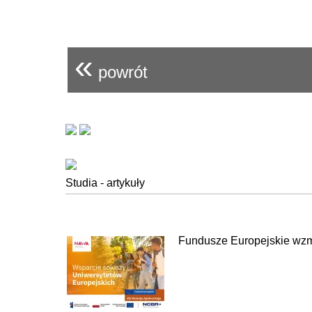
«
powrót
Studia - artykuły
Fundusze Europejskie wzm