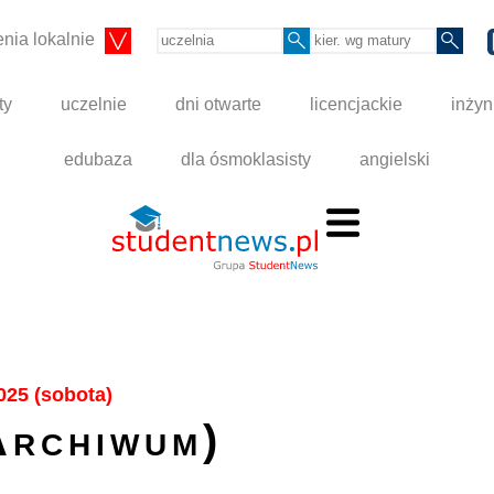
nia lokalnie
ty
uczelnie
dni otwarte
licencjackie
inżyn
edubaza
dla ósmoklasisty
angielski
025 (sobota)
Archiwum)