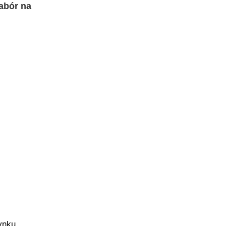
abór na
ynku