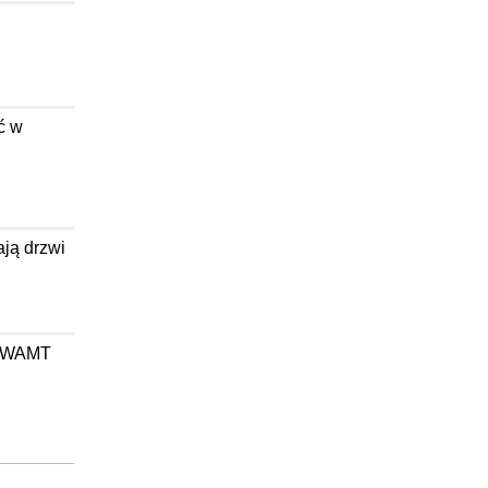
ć w
ają drzwi
wa WAMT