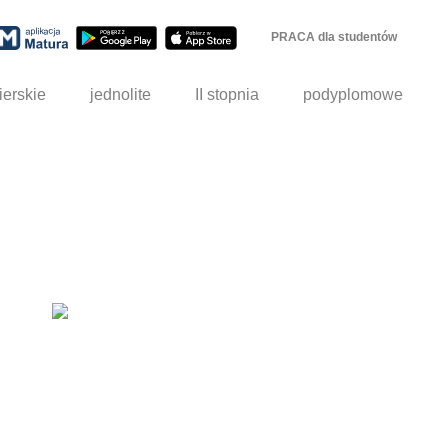
PRACA dla studentów
ierskie
jednolite
II stopnia
podyplomowe