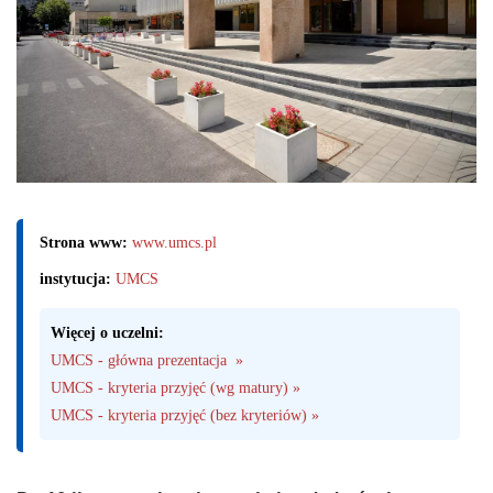
Strona www:
www.umcs.pl
instytucja:
UMCS
Więcej o uczelni:
UMCS - główna prezentacja  »
UMCS - kryteria przyjęć (wg matury) »
UMCS - kryteria przyjęć (bez kryteriów) »