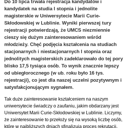
Do 10 lipca trwała rejestracja kandydatów i
kandydatek na studia I stopnia i jednolite
magisterskie w Uniwersytecie Marii Curie-
Skłodowskiej w Lublinie. Wyniki pierwszej tury
rejestracji potwierdzają, że UMCS niezmiennie
cieszy się dużym zainteresowaniem wśród
młodzieży. Chęć podjęcia kształcenia na studiach
stacjonarnych i niestacjonarnych I stopnia oraz
jednolitych magisterskich zadeklarowało do tej pory
blisko 17,5 tysiąca osób. To wynik znacznie lepszy
od ubiegłorocznego (w ub. roku było 16 tys.
rejestracji), co jest dla naszej uczelni pozytywnym i
satysfakcjonującym sygnałem.
Tak duże zainteresowanie kształceniem na naszym
uniwersytecie świadczy o zaufaniu, jakim obdarzany jest
Uniwersytet Marii Curie-Skłodowskiej w Lublinie. Liczymy,
że zainteresowanie to przełoży się na wysoką liczbę osób,
które w najbliższych dniach sfinalizują proces rekrutacji,