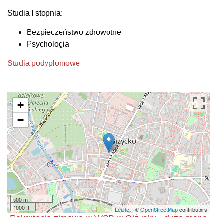
Studia I stopnia:
Bezpieczeństwo zdrowotne
Psychologia
Studia podyplomowe
+
−
500 m
1000 ft
Leaflet
| ©
OpenStreetMap
contributors