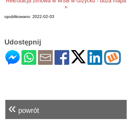
Rekrutacja zimowa w WSB w Giżycku - duża mapa
»
opublikowano: 2022-02-03
Udostępnij
«
powrót