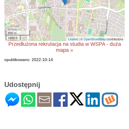
500 m
1000 ft
Leaflet
| ©
OpenStreetMap
contributors
Przedłużona rekrutacja na studia w WSPA - duża
mapa »
opublikowano: 2022-10-14
Udostępnij