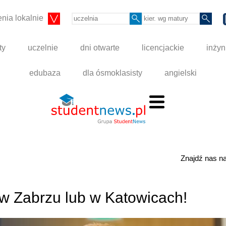
nia lokalnie
ty
uczelnie
dni otwarte
licencjackie
inżyn
edubaza
dla ósmoklasisty
angielski
Znajdź nas 
 w Zabrzu lub w Katowicach!