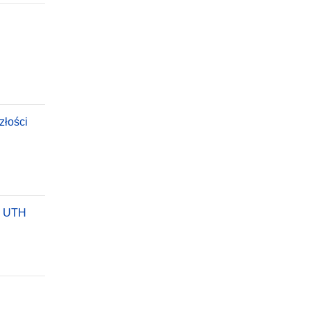
złości
 w UTH