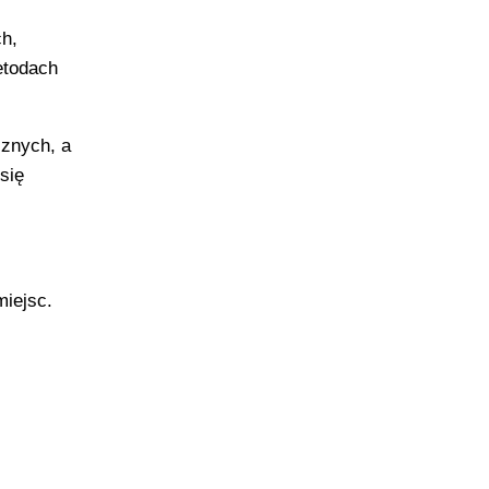
h,
etodach
cznych, a
się
miejsc.