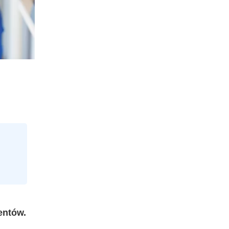
entów.