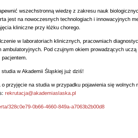
apewnić wszechstronną wiedzę z zakresu nauk biologicznyc
arta jest na nowoczesnych technologiach i innowacyjnych m
jęcia kliniczne przy łóżku chorego.
zenie w laboratoriach klinicznych, pracowniach diagnosty
ch ambulatoryjnych. Pod czujnym okiem prowadzących uczą 
 pacjentem.
tudia w Akademii Śląskiej już dziś!
 o przyjęcie na studia w przypadku pojawienia się wolnych 
s:
rekrutacja@akademiaslaska.pl
rta/328c0e79-0b66-4660-
849a-a7063b2b00d8