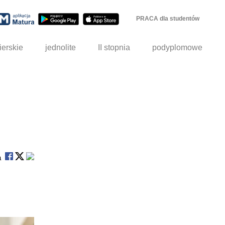
PRACA dla studentów
ierskie
jednolite
II stopnia
podyplomowe
na