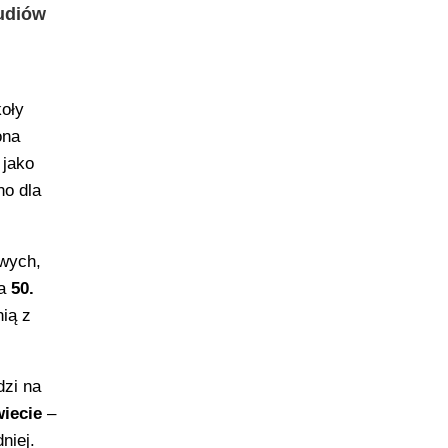
udiów
koły
ona
 jako
no dla
wych,
ła
50.
ią z
zi na
wiecie
–
niej.