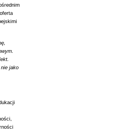
ośrednim
oferta
pejskimi
nę,
sowym.
ekt.
nie jako
dukacji
ości,
rności