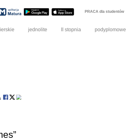
PRACA dla studentów
ierskie
jednolite
II stopnia
podyplomowe
na
mes”