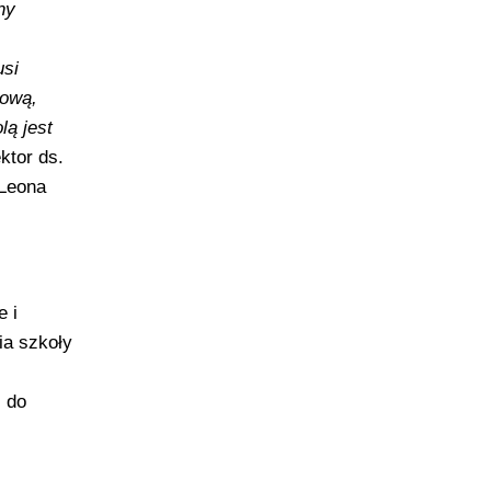
ny
usi
rową,
lą jest
ektor ds.
 Leona
 i
ia szkoły
ć do