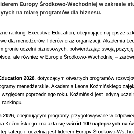
 liderem Europy Środkowo-Wschodniej w zakresie st
ytych na miarę programów dla biznesu.
czne rankingi Executive Education, obejmujące najlepsze sz
owe dla menedżerów, liderów oraz organizacji. Akademia Le
m gronie uczelni biznesowych, potwierdzając swoją pozycję
Polsce, ale również w Europie Środkowo-Wschodniej – zarów
Education 2026
, dotyczącym otwartych programów rozwojo
 programy menedżerskie, Akademia Leona Koźmińskiego zaję
i względem poprzedniego roku. Koźmiński jest jedyną uczeln
 rankingu.
n 2026
, obejmującym programy przygotowywane w odpowied
ona Koźmińskiego znalazła się
wśród 100 najlepszych na ś
ej kategorii uczelnia jest liderem Europy Środkowo-Wschod