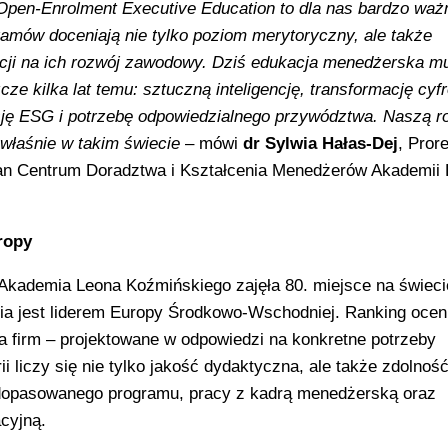
 Open-Enrolment Executive Education to dla nas bardzo waż
amów doceniają nie tylko poziom merytoryczny, ale także
acji na ich rozwój zawodowy. Dziś edukacja menedżerska m
ze kilka lat temu: sztuczną inteligencję, transformację cyf
sję ESG i potrzebę odpowiedzialnego przywództwa. Naszą ro
 właśnie w takim świecie
– mówi
dr Sylwia Hałas-Dej
, Pror
kan Centrum Doradztwa i Kształcenia Menedżerów Akademii
ropy
kademia Leona Koźmińskiego zajęła 80. miejsce na świecie
nia jest liderem Europy Środkowo-Wschodniej. Ranking ocen
la firm – projektowane w odpowiedzi na konkretne potrzeby
ii liczy się nie tylko jakość dydaktyczna, ale także zdolnoś
dopasowanego programu, pracy z kadrą menedżerską oraz
cyjną.