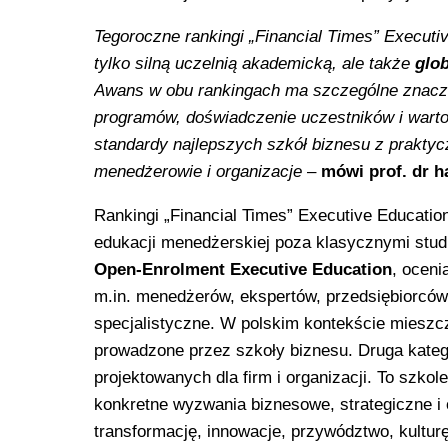
Tegoroczne rankingi „Financial Times” Executi
tylko silną uczelnią akademicką, ale także
glo
Awans w obu rankingach ma szczególne znaczeni
programów, doświadczenie uczestników i warto
standardy najlepszych szkół biznesu z praktyc
menedżerowie i organizacje
–
mówi prof. dr h
Rankingi „Financial Times” Executive Educatio
edukacji menedżerskiej poza klasycznymi stud
Open-Enrolment Executive Education
, oceni
m.in. menedżerów, ekspertów, przedsiębiorców
specjalistyczne. W polskim kontekście mieszc
prowadzone przez szkoły biznesu. Druga kateg
projektowanych dla firm i organizacji. To szk
konkretne wyzwania biznesowe, strategiczne i 
transformację, innowacje, przywództwo, kultur