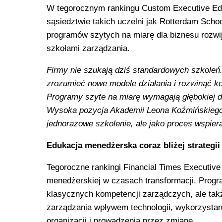
W tegorocznym rankingu Custom Executive Ed
sąsiedztwie takich uczelni jak Rotterdam Schoo
programów szytych na miarę dla biznesu rozwi
szkołami zarządzania.
Firmy nie szukają dziś standardowych szkoleń
zrozumieć nowe modele działania i rozwinąć 
Programy szyte na miarę wymagają głębokiej di
Wysoka pozycja Akademii Leona Koźmińskiego w
jednorazowe szkolenie, ale jako proces wspiera
Edukacja menedżerska coraz bliżej strategii
Tegoroczne rankingi Financial Times Executive
menedżerskiej w czasach transformacji. Progra
klasycznych kompetencji zarządczych, ale tak
zarządzania wpływem technologii, wykorzystan
organizacji i prowadzenia przez zmianę.