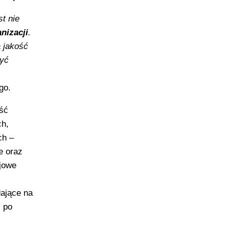
t nie
nizacji
.
ą jakość
zyć
go.
ość
ch,
ch –
e oraz
ojowe
dające na
j po