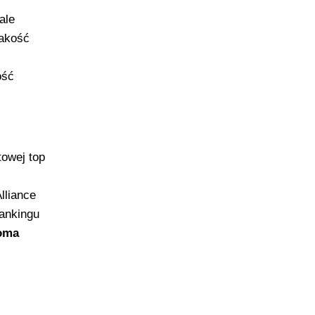
ale
jakość
ość
owej top
lliance
ankingu
oma