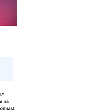
s”
e na
tomiast