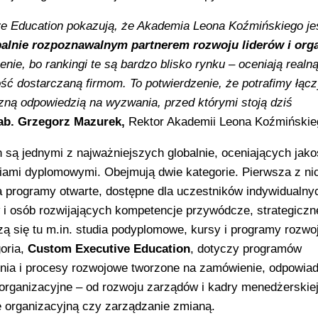
ve Education pokazują, że Akademia Leona Koźmińskiego jes
balnie rozpoznawalnym partnerem rozwoju liderów i orga
e, bo rankingi te są bardzo blisko rynku – oceniają realn
ść dostarczaną firmom. To potwierdzenie, że potrafimy łąc
zną odpowiedzią na wyzwania, przed którymi stoją dziś
ab. Grzegorz Mazurek,
Rektor Akademii Leona Koźmińskie
n są jednymi z najważniejszych globalnie, oceniających jak
iami dyplomowymi. Obejmują dwie kategorie. Pierwsza z ni
a programy otwarte, dostępne dla uczestników indywidualny
 i osób rozwijających kompetencje przywódcze, strategiczn
zą się tu m.in. studia podyplomowe, kursy i programy rozw
oria,
Custom Executive Education
, dotyczy programów
olenia i procesy rozwojowe tworzone na zamówienie, odpowia
organizacyjne – od rozwoju zarządów i kadry menedżerskie
ę organizacyjną czy zarządzanie zmianą.