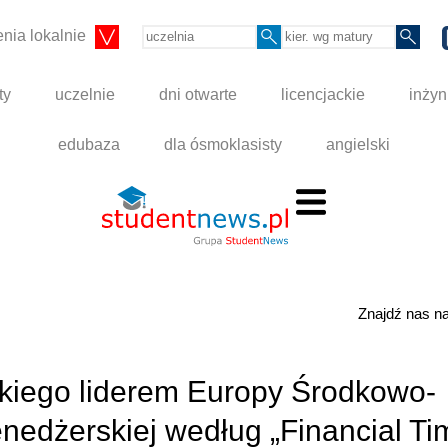
nia lokalnie
ty
uczelnie
dni otwarte
licencjackie
inżyn
edubaza
dla ósmoklasisty
angielski
Znajdź nas 
iego liderem Europy Środkowo-
nedżerskiej według „Financial Ti