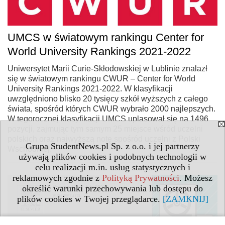
UMCS w światowym rankingu Center for
World University Rankings 2021-2022
Uniwersytet Marii Curie-Skłodowskiej w Lublinie znalazł
się w światowym rankingu CWUR – Center for World
University Rankings 2021-2022. W klasyfikacji
uwzględniono blisko 20 tysięcy szkół wyższych z całego
świata, spośród których CWUR wybrało 2000 najlepszych.
W tegorocznej klasyfikacji UMCS uplasował się na 1496
pozycji, zajmując tym samym 25 miejsce wśród uczelni
polskich oraz najwyższą notę spośród uczelni z Polski
Grupa StudentNews.pl Sp. z o.o. i jej partnerzy
Wschodniej.
używają plików cookies i podobnych technologii w
celu realizacji m.in. usług statystycznych i
reklamowych zgodnie z
Polityką Prywatności
. Możesz
określić warunki przechowywania lub dostępu do
plików cookies w Twojej przeglądarce.
[ZAMKNIJ]