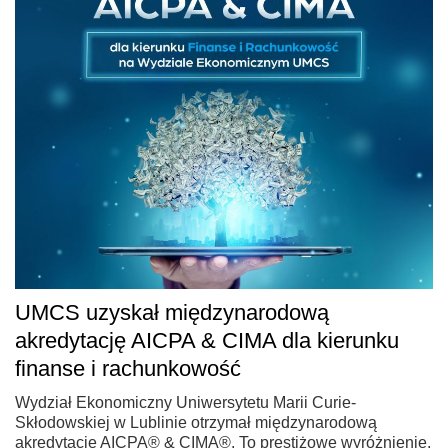
UMCS uzyskał międzynarodową
akredytację AICPA & CIMA dla kierunku
finanse i rachunkowość
Wydział Ekonomiczny Uniwersytetu Marii Curie-
Skłodowskiej w Lublinie otrzymał międzynarodową
akredytację AICPA® & CIMA®. To prestiżowe wyróżnienie,