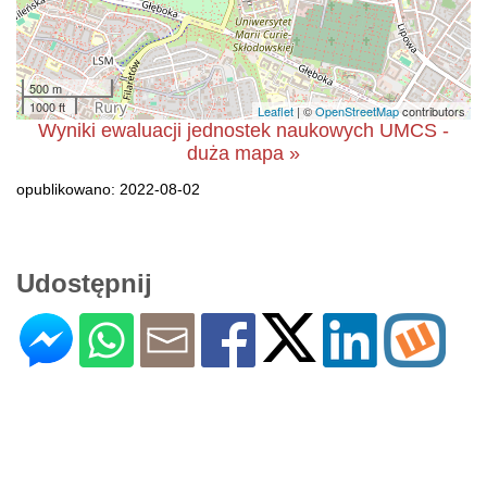
500 m
1000 ft
Leaflet
| ©
OpenStreetMap
contributors
Wyniki ewaluacji jednostek naukowych UMCS -
duża mapa »
opublikowano: 2022-08-02
Udostępnij