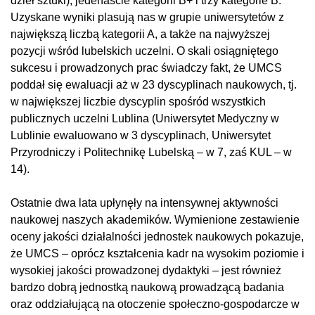
dzieł sztuki), jedenaście kategorii B+ i trzy kategorie B.
Uzyskane wyniki plasują nas w grupie uniwersytetów z
największą liczbą kategorii A, a także na najwyższej
pozycji wśród lubelskich uczelni. O skali osiągniętego
sukcesu i prowadzonych prac świadczy fakt, że UMCS
poddał się ewaluacji aż w 23 dyscyplinach naukowych, tj.
w największej liczbie dyscyplin spośród wszystkich
publicznych uczelni Lublina (Uniwersytet Medyczny w
Lublinie ewaluowano w 3 dyscyplinach, Uniwersytet
Przyrodniczy i Politechnikę Lubelską – w 7, zaś KUL – w
14).
Ostatnie dwa lata upłynęły na intensywnej aktywności
naukowej naszych akademików. Wymienione zestawienie
oceny jakości działalności jednostek naukowych pokazuje,
że UMCS – oprócz kształcenia kadr na wysokim poziomie i
wysokiej jakości prowadzonej dydaktyki – jest również
bardzo dobrą jednostką naukową prowadzącą badania
oraz oddziałującą na otoczenie społeczno-gospodarcze w