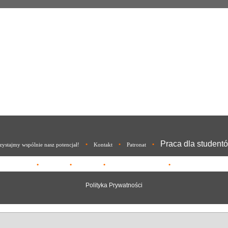
Praca dla student
•
•
•
ystajmy wspólnie nasz potencjał!
Kontakt
Patronat
•
•
•
•
sz potencjał!
Kontakt
Patronat
Magazyn (archiwum)
Polityka Prywatności
Polityka Prywatności