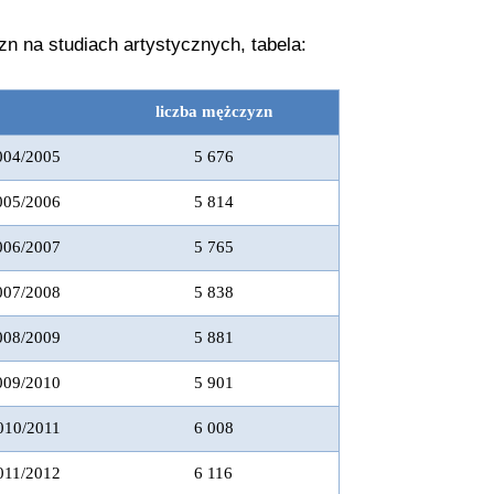
n na studiach artystycznych, tabela:
liczba mężczyzn
004/2005
5 676
005/2006
5 814
006/2007
5 765
007/2008
5 838
008/2009
5 881
009/2010
5 901
010/2011
6 008
011/2012
6 116