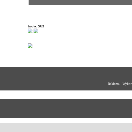
źródło: GUS
Reklama - Wykorz
Reklama - Wykorzystajmy wspólnie na