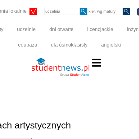
nia lokalnie
ty
uczelnie
dni otwarte
licencjackie
inżyn
edubaza
dla ósmoklasisty
angielski
ach artystycznych