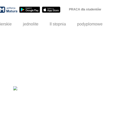
PRACA dla studentów
ierskie
jednolite
II stopnia
podyplomowe