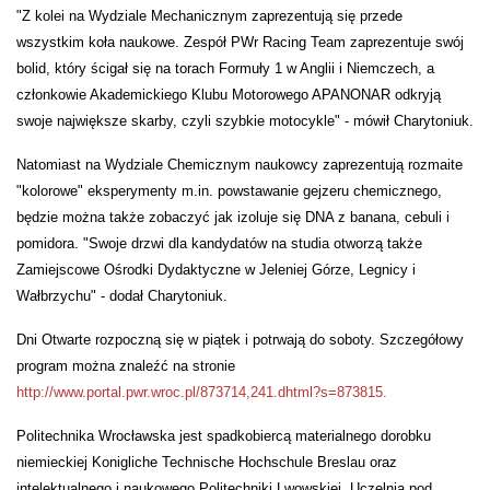
"Z kolei na Wydziale Mechanicznym zaprezentują się przede
wszystkim koła naukowe. Zespół PWr Racing Team zaprezentuje swój
bolid, który ścigał się na torach Formuły 1 w Anglii i Niemczech, a
członkowie Akademickiego Klubu Motorowego APANONAR odkryją
swoje największe skarby, czyli szybkie motocykle" - mówił Charytoniuk.
Natomiast na Wydziale Chemicznym naukowcy zaprezentują rozmaite
"kolorowe" eksperymenty m.in. powstawanie gejzeru chemicznego,
będzie można także zobaczyć jak izoluje się DNA z banana, cebuli i
pomidora. "Swoje drzwi dla kandydatów na studia otworzą także
Zamiejscowe Ośrodki Dydaktyczne w Jeleniej Górze, Legnicy i
Wałbrzychu" - dodał Charytoniuk.
Dni Otwarte rozpoczną się w piątek i potrwają do soboty. Szczegółowy
program można znaleźć na stronie
http://www.portal.pwr.wroc.pl/873714
,241.dhtml?s=873815.
Politechnika Wrocławska jest spadkobiercą materialnego dorobku
niemieckiej Konigliche Technische Hochschule Breslau oraz
intelektualnego i naukowego Politechniki Lwowskiej. Uczelnia pod