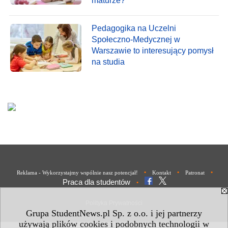
maturze?
Pedagogika na Uczelni
Społeczno-Medycznej w
Warszawie to interesujący pomysł
na studia
•
•
•
Reklama - Wykorzystajmy wspólnie nasz potencjał!
Kontakt
Patronat
Praca dla studentów
•
Polityka Prywatności
Grupa StudentNews.pl Sp. z o.o. i jej partnerzy
używają plików cookies i podobnych technologii w