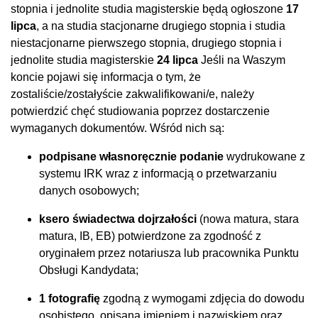
stopnia i jednolite studia magisterskie będą ogłoszone
17
lipca
, a na studia stacjonarne drugiego stopnia i studia
niestacjonarne pierwszego stopnia, drugiego stopnia i
jednolite studia magisterskie
24 lipca
Jeśli na Waszym
koncie pojawi się informacja o tym, że
zostaliście/zostałyście zakwalifikowani/e, należy
potwierdzić chęć studiowania poprzez dostarczenie
wymaganych dokumentów. Wśród nich są:
podpisane własnoręcznie podanie
wydrukowane z
systemu IRK wraz z informacją o przetwarzaniu
danych osobowych;
ksero świadectwa dojrzałości
(nowa matura, stara
matura, IB, EB) potwierdzone za zgodność z
oryginałem przez notariusza lub pracownika Punktu
Obsługi Kandydata;
1 fotografię
zgodną z wymogami zdjęcia do dowodu
osobistego, opisaną imieniem i nazwiskiem oraz