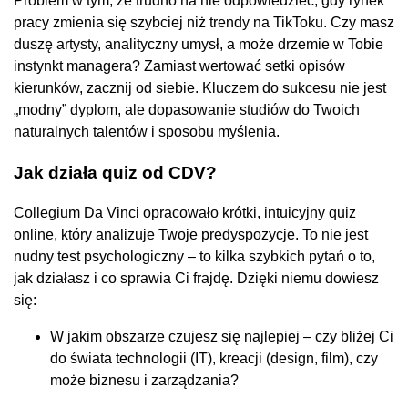
Problem w tym, że trudno na nie odpowiedzieć, gdy rynek
pracy zmienia się szybciej niż trendy na TikToku. Czy masz
duszę artysty, analityczny umysł, a może drzemie w Tobie
instynkt managera? Zamiast wertować setki opisów
kierunków, zacznij od siebie. Kluczem do sukcesu nie jest
„modny” dyplom, ale dopasowanie studiów do Twoich
naturalnych talentów i sposobu myślenia.
Jak działa quiz od CDV?
Collegium Da Vinci opracowało krótki, intuicyjny quiz
online, który analizuje Twoje predyspozycje. To nie jest
nudny test psychologiczny – to kilka szybkich pytań o to,
jak działasz i co sprawia Ci frajdę. Dzięki niemu dowiesz
się:
W jakim obszarze czujesz się najlepiej – czy bliżej Ci
do świata technologii (IT), kreacji (design, film), czy
może biznesu i zarządzania?