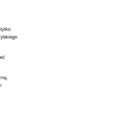
tylko
zybkiego
ieć
zną,
h