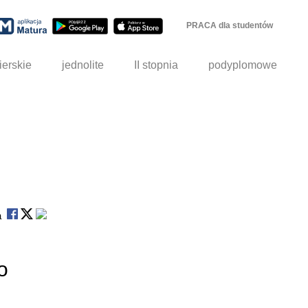
PRACA dla studentów
ierskie
jednolite
II stopnia
podyplomowe
na
o