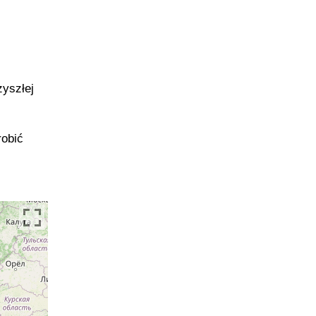
zyszłej
robić