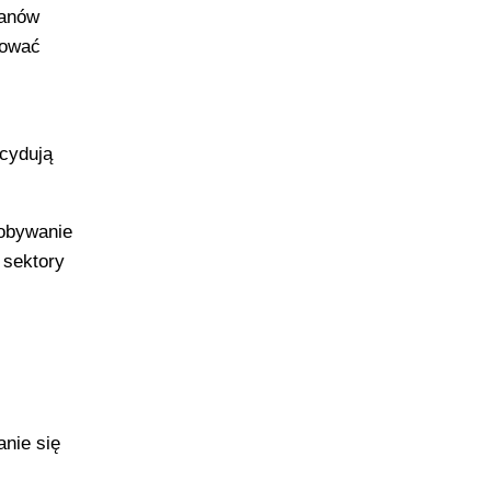
lanów
cować
cydują
dobywanie
 sektory
anie się