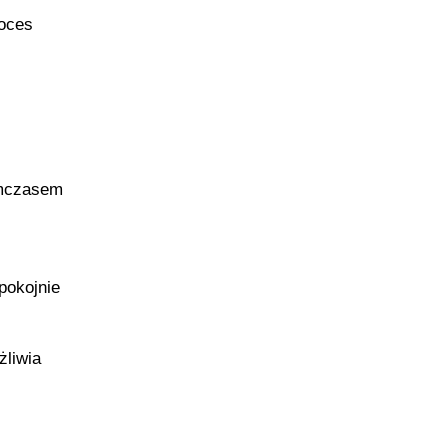
roces
ymczasem
pokojnie
żliwia