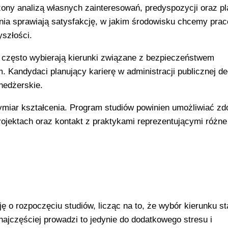
ony analizą własnych zainteresowań, predyspozycji oraz p
nia sprawiają satysfakcję, w jakim środowisku chcemy pra
yszłości.
często wybierają kierunki związane z bezpieczeństwem
andydaci planujący karierę w administracji publicznej de
nedżerskie.
miar kształcenia. Program studiów powinien umożliwiać z
jektach oraz kontakt z praktykami reprezentującymi różne
 o rozpoczęciu studiów, licząc na to, że wybór kierunku st
ajczęściej prowadzi to jedynie do dodatkowego stresu i