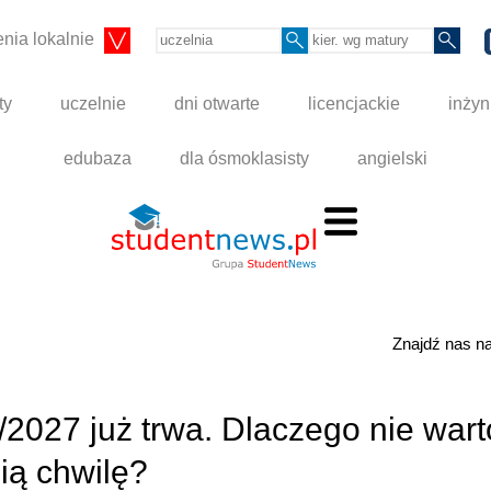
nia lokalnie
ty
uczelnie
dni otwarte
licencjackie
inżyn
edubaza
dla ósmoklasisty
angielski
Znajdź nas 
/2027 już trwa. Dlaczego nie wart
ią chwilę?