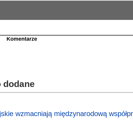
Komentarze
io dodane
jskie wzmacniają międzynarodową współp