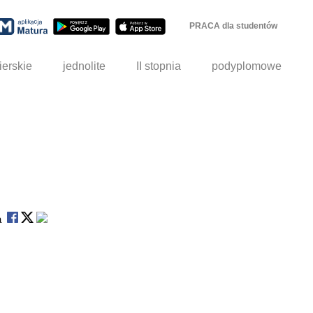
PRACA dla studentów
ierskie
jednolite
II stopnia
podyplomowe
na