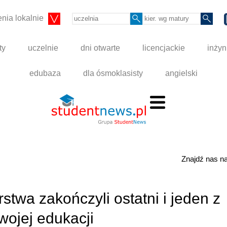
nia lokalnie
ty
uczelnie
dni otwarte
licencjackie
inżyn
edubaza
dla ósmoklasisty
angielski
Znajdź nas 
rstwa zakończyli ostatni i jeden z
wojej edukacji