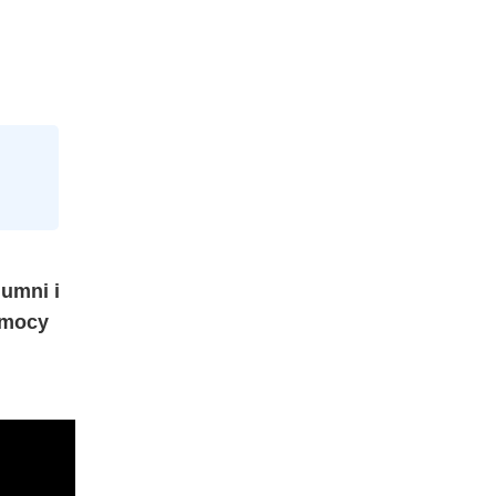
umni i
omocy