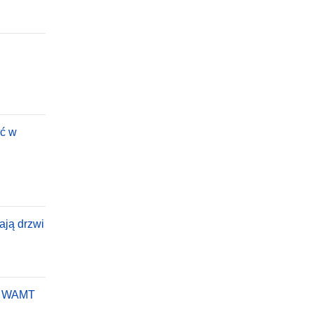
ać w
ają drzwi
wa WAMT