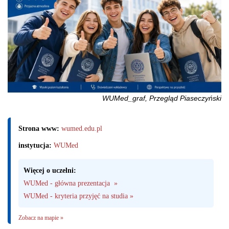
WUMed_graf, Przegląd Piaseczyński
Strona www:
wumed.edu.pl
instytucja:
WUMed
Więcej o uczelni:
WUMed - główna prezentacja  »
WUMed - kryteria przyjęć na studia »
Zobacz na mapie »