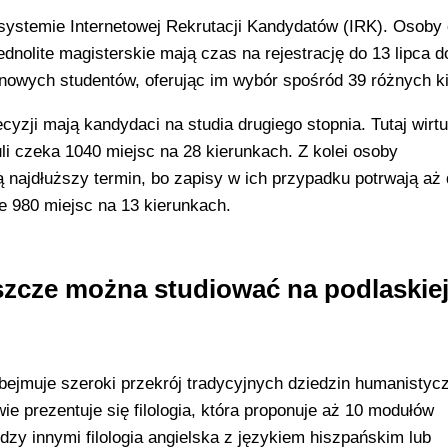
systemie Internetowej Rekrutacji Kandydatów (IRK). Osoby 
ednolite magisterskie mają czas na rejestrację do 13 lipca d
60 nowych studentów, oferując im wybór spośród 39 różnych k
cyzji mają kandydaci na studia drugiego stopnia. Tutaj wirt
li czeka 1040 miejsc na 28 kierunkach. Z kolei osoby
 najdłuższy termin, bo zapisy w ich przypadku potrwają aż
e 980 miejsc na 13 kierunkach.
jeszcze można studiować na podlaskie
bejmuje szeroki przekrój tradycyjnych dziedzin humanistyc
ie prezentuje się filologia, która proponuje aż 10 modułów
dzy innymi filologia angielska z językiem hiszpańskim lub