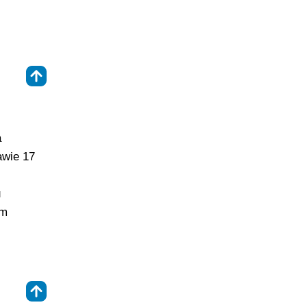
⇑
a
awie 17
u
ym
⇑