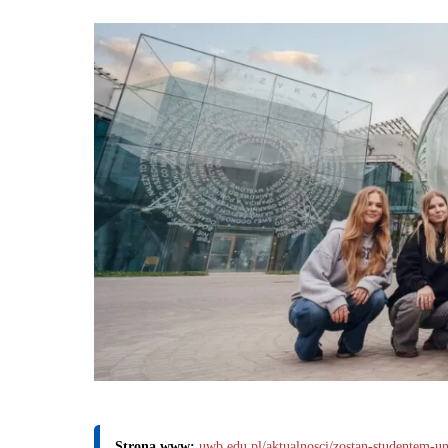
Strona www:
uwb.edu.pl/aktualnosci/zostan-studentem-un