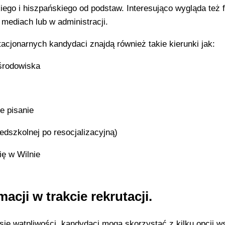
ego i hiszpańskiego od podstaw. Interesująco wygląda też fi
mediach lub w administracji.
tacjonarnych kandydaci znajdą również takie kierunki jak:
środowiska
e pisanie
dszkolnej po resocjalizacyjną)
ię w Wilnie
cji w trakcie rekrutacji.
się wątpliwości, kandydaci mogą skorzystać z kilku opcji w