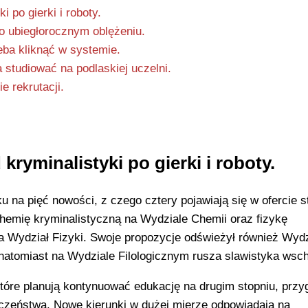
 po gierki i roboty.
o ubiegłorocznym oblężeniu.
eba kliknąć w systemie.
 studiować na podlaskiej uczelni.
e rekrutacji.
ryminalistyki po gierki i roboty.
u na pięć nowości, z czego cztery pojawiają się w ofercie s
chemię kryminalistyczną na Wydziale Chemii oraz fizykę
a Wydział Fizyki. Swoje propozycje odświeżył również Wydz
 natomiast na Wydziale Filologicznym rusza slawistyka wsc
które planują kontynuować edukację na drugim stopniu, prz
eczeństwa. Nowe kierunki w dużej mierze odpowiadają na