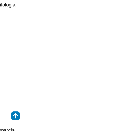
lologia
⇑
sparcia.