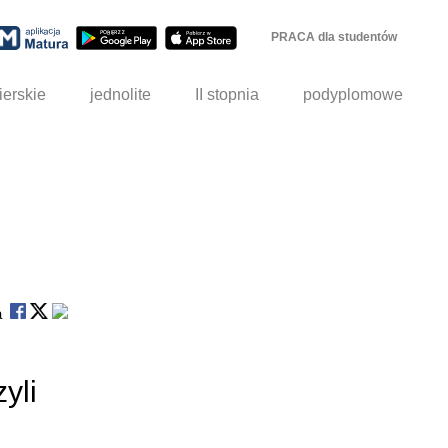
PRACA dla studentów
ierskie
jednolite
II stopnia
podyplomowe
na
yli