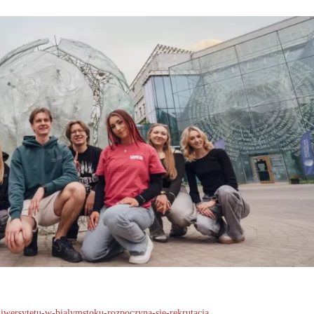
iwersytetu-w-bialymstoku-rozpoczyna-sie-rekrutacja...