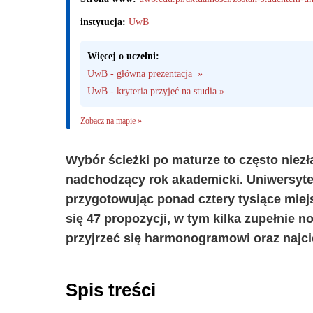
instytucja:
UwB
Więcej o uczelni:
UwB - główna prezentacja  »
UwB - kryteria przyjęć na studia »
Zobacz na mapie »
Wybór ścieżki po maturze to często niezł
nadchodzący rok akademicki. Uniwersytet
przygotowując ponad cztery tysiące miejs
się 47 propozycji, w tym kilka zupełnie
przyjrzeć się harmonogramowi oraz najci
Spis treści