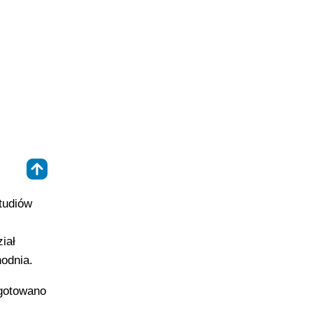
⇑
tudiów
iał
hodnia.
ygotowano