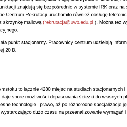
ktacji znajdują się bezpośrednio w systemie IRK oraz na s
kie Centrum Rekrutacji uruchomiło również obsługę telefoni
az skrzynkę mailową
(rekrutacja@uwb.edu.pl
). Można też w
cyjnego.
ała punkt stacjonarny. Pracownicy centrum udzielają inform
ej 20 B.
ymstoku to łącznie 4280 miejsc na studiach stacjonarnych i
 daje spore możliwości dopasowania ścieżki do własnych p
sne technologie i prawo, aż po różnorodne specjalizacje j
m wystarczająco dużo czasu na przeanalizowanie wymagań i