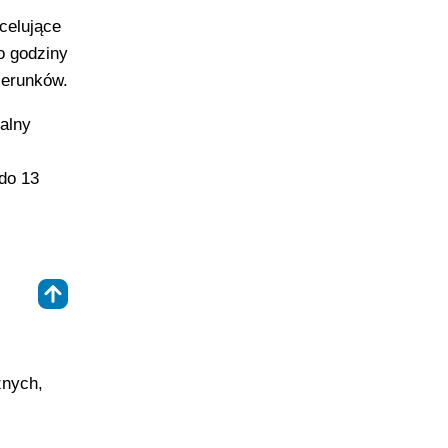
celujące
o godziny
ierunków.
ualny
 do 13
j
⇑
znych,