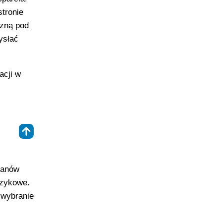
tronie
czną pod
ysłać
acji w
⇑
lanów
ęzykowe.
 wybranie