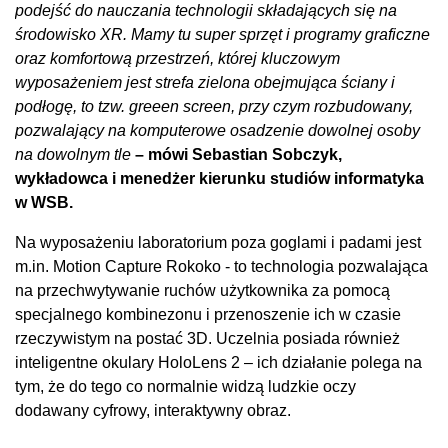
podejść do nauczania technologii składających się na
środowisko XR. Mamy tu super sprzęt i programy graficzne
oraz komfortową przestrzeń, której kluczowym
wyposażeniem jest strefa zielona obejmująca ściany i
podłogę, to tzw. greeen screen, przy czym rozbudowany,
pozwalający na komputerowe osadzenie dowolnej osoby
na dowolnym tle
– mówi Sebastian Sobczyk,
wykładowca i menedżer kierunku studiów informatyka
w WSB.
Na wyposażeniu laboratorium poza goglami i padami jest
m.in. Motion Capture Rokoko - to technologia pozwalająca
na przechwytywanie ruchów użytkownika za pomocą
specjalnego kombinezonu i przenoszenie ich w czasie
rzeczywistym na postać 3D. Uczelnia posiada również
inteligentne okulary HoloLens 2 – ich działanie polega na
tym, że do tego co normalnie widzą ludzkie oczy
dodawany cyfrowy, interaktywny obraz.