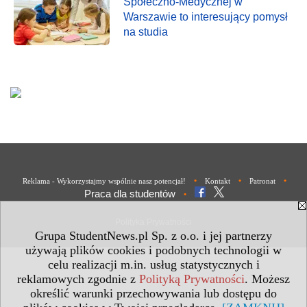
Społeczno-Medycznej w
Warszawie to interesujący pomysł
na studia
•
•
•
Reklama - Wykorzystajmy wspólnie nasz potencjał!
Kontakt
Patronat
Praca dla studentów
•
Polityka Prywatności
Grupa StudentNews.pl Sp. z o.o. i jej partnerzy
używają plików cookies i podobnych technologii w
celu realizacji m.in. usług statystycznych i
reklamowych zgodnie z
Polityką Prywatności
. Możesz
określić warunki przechowywania lub dostępu do