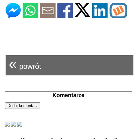
«
powrót
Komentarze