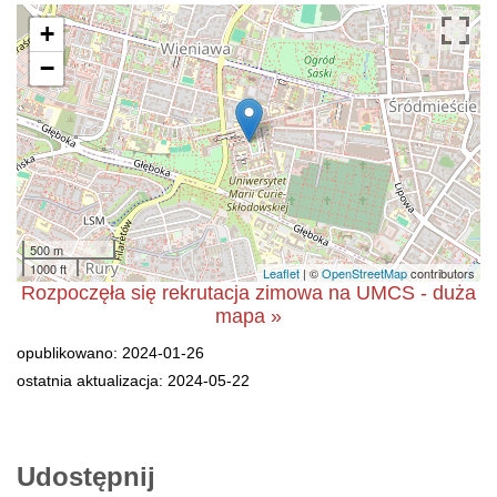
+
−
500 m
1000 ft
Leaflet
| ©
OpenStreetMap
contributors
Rozpoczęła się rekrutacja zimowa na UMCS - duża
mapa »
opublikowano: 2024-01-26
ostatnia aktualizacja: 2024-05-22
Udostępnij