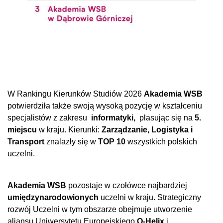
W Rankingu Kierunków Studiów 2026
Akademia WSB
potwierdziła także swoją wysoką pozycję w kształceniu
specjalistów z zakresu
informatyki,
plasując się na
5.
miejscu
w kraju. Kierunki:
Zarządzanie, Logistyka i
Transport
znalazły się w
TOP 10
wszystkich polskich
uczelni.
Akademia WSB
pozostaje w czołówce najbardziej
umiędzynarodowiony
ch
uczelni w kraju. Strategiczny
rozwój Uczelni w tym obszarze obejmuje utworzenie
aliansu Uniwersytetu Europejskiego
Q-Helix
i