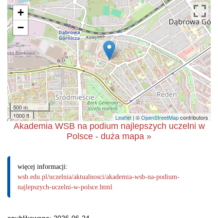
+
−
500 m
1000 ft
Leaflet
| ©
OpenStreetMap
contributors
Akademia WSB na podium najlepszych uczelni w
Polsce - duża mapa »
więcej informacji:
wsb.edu.pl/uczelnia/aktualnosci/akademia-wsb-na-podium-
najlepszych-uczelni-w-polsce.html